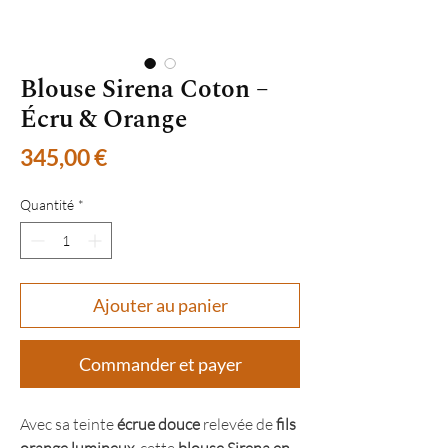
Blouse Sirena Coton –
Écru & Orange
Prix
345,00 €
Quantité
*
Ajouter au panier
Commander et payer
Avec sa teinte
écrue douce
relevée de
fils