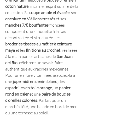
orange lumineux
, cette
blouse Sirena en
coton naturel
incarne l’esprit solaire de la
collection. Sa
coupe ample et évasée
, son
encolure en V à liens tressés
et ses
manches 7/8 bouffantes
froncées
composent une silhouette à la fois
décontractée et structurée. Les
broderies tissées au métier à ceinture
maya
et les
finitions au crochet
, réalisées
à la main par les artisanes de
San Juan
del Río
, célèbrent un savoir-faire
authentique aux racines mexicaines.
Pour une allure vitaminée, associez-la à
une
jupe midi en denim blanc
, des
espadrilles en toile orange
, un
panier
rond en osier
et une
paire de boucles
d’oreilles colorées
. Parfait pour un
marché d’été, une balade en bord de mer
ou une terrasse au soleil.