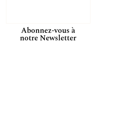
Abonnez-vous à
notre Newsletter
Inscrivez-vous pour recevoir des offres
exclusives, des histoires originales, des
événements et plus encore.
S'ABONNER