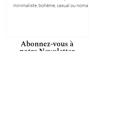
minimaliste, bohème, casual ou nomade,
trouvez votre style !
Abonnez-vous à
notre Newsletter
Inscrivez-vous pour recevoir des offres
exclusives, des histoires originales, des
événements et plus encore.
S'ABONNER