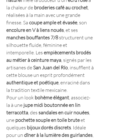
naturel
mêle la douceur d’un
écru rosé
à
la chaleur de
broderies café au crochet
,
réalisées à la main avec une grande
finesse. Sa
coupe ample et évasée
, son
encolure en V à liens noués
, et ses
manches bouffantes 7/8
structurent une
silhouette fluide, féminine et
intemporelle. Les
empiècements brodés
au métier à ceinture maya
, signés par les
artisanes de
San Juan del Río
, insufflent à
cette blouse un esprit profondément
authentique et poétique
, enraciné dans
la tradition textile mexicaine.
Pour un look
bohème élégant
, associez-
la à une
jupe midi boutonnée en lin
terracotta
, des
sandales en cuir nouées
,
une
pochette souple en toile brute
et
quelques
bijoux dorés discrets
. Idéale
pour un
dîner à la lumière des guirlandes
,