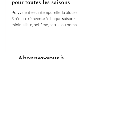
pour toutes les saisons
Polyvalente et intemporelle, la blouse
Siréna se réinvente à chaque saison :
minimaliste, bohème, casual ou nomade,
trouvez votre style !
Abonnez-vous à
notre Newsletter
Inscrivez-vous pour recevoir des offres
exclusives, des histoires originales, des
événements et plus encore.
S'ABONNER