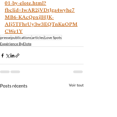
01-by-elote.html?
fbclid=IwAR2jVDtJga4wyhe7
MB6-KAcQpxjlHJK-
AIj5TFhrUy3w3EQTnKuOPM
CWe1Y
presse
publications
articles
Love Spots
Expérience ByElote
Posts récents
Voir tout