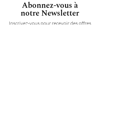
Abonnez-vous à
notre Newsletter
Inscrivez-vous pour recevoir des offres
exclusives, des histoires originales, des
événements et plus encore.
S'ABONNER