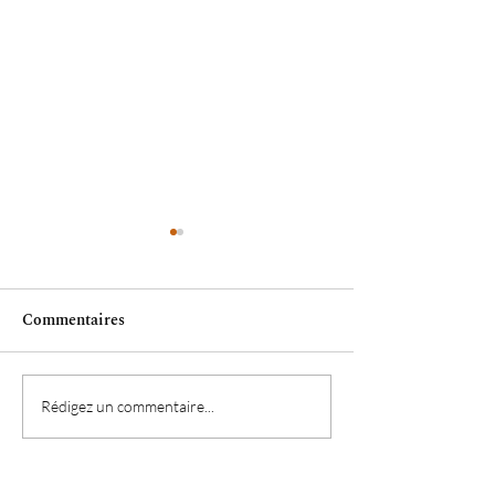
Commentaires
Publication chez
Bienvenue dans 
Rédigez un commentaire...
Provence & You
de By Elote