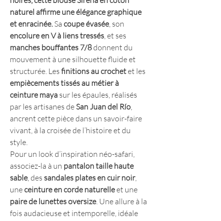
noires, cette blouse Sirena en coton
naturel affirme une élégance graphique
et enracinée.
Sa
coupe évasée
, son
encolure en V à liens tressés
, et ses
manches bouffantes 7/8
donnent du
mouvement à une silhouette fluide et
structurée. Les
finitions au crochet
et les
empiècements tissés au métier à
ceinture maya
sur les épaules, réalisés
par les artisanes de
San Juan del Río
,
ancrent cette pièce dans un savoir-faire
vivant, à la croisée de l’histoire et du
style.
Pour un look d’inspiration néo-safari,
associez-la à un
pantalon taille haute
sable
, des
sandales plates en cuir noir
,
une
ceinture en corde naturelle
et une
paire de lunettes oversize
. Une allure à la
fois audacieuse et intemporelle, idéale