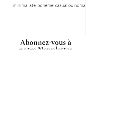
minimaliste, bohème, casual ou nomade,
trouvez votre style !
Abonnez-vous à
notre Newsletter
Inscrivez-vous pour recevoir des offres
exclusives, des histoires originales, des
événements et plus encore.
S'ABONNER