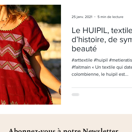
25 janv. 2021
5 min de lecture
Le HUIPIL, textil
d’histoire, de s
beauté
#arttextile #huipil #metieratisser #telardecintura #mexique
#faitmain « Un textile qui da
colombienne, le huipil est...
Abonnez-vous à notre Newsletter