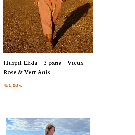
Gamme
: Pièce unique, réalisée entièrement à
la main
Huipil Elida – 3 pans – Vieux
Huipil Elida - 
Rose & Vert Anis
Broderies mult
Prix
Prix
450,00 €
480,00 €