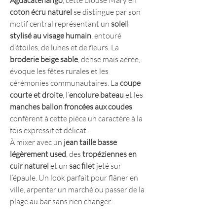
Aguacatenango
, cette blouse Mary en
coton écru naturel
se distingue par son
motif central représentant un
soleil
stylisé au visage humain
, entouré
d’étoiles, de lunes et de fleurs. La
broderie beige sable
, dense mais aérée,
évoque les fêtes rurales et les
cérémonies communautaires. La
coupe
courte et droite
, l’
encolure bateau
et les
manches ballon froncées aux coudes
confèrent à cette pièce un caractère à la
fois expressif et délicat.
À mixer avec un
jean taille basse
légèrement used
, des
tropéziennes en
cuir naturel
et un
sac filet
jeté sur
l’épaule. Un look parfait pour flâner en
ville, arpenter un marché ou passer de la
plage au bar sans rien changer.