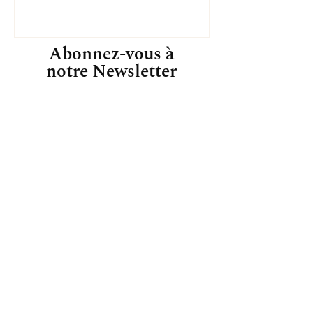
Abonnez-vous à
notre Newsletter
Inscrivez-vous pour recevoir des offres
exclusives, des histoires originales, des
événements et plus encore.
S'ABONNER