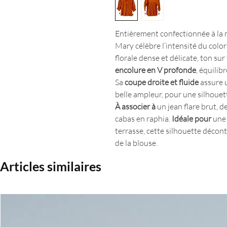
Entièrement confectionnée à la 
Mary célèbre l’intensité du colo
florale dense et délicate, ton su
encolure en V profonde
, équilib
Sa
coupe droite et fluide
assure 
belle ampleur, pour une silhouett
À associer à
un jean flare brut, d
cabas en raphia.
Idéale pour
une 
terrasse, cette silhouette décont
de la blouse.
Articles similaires