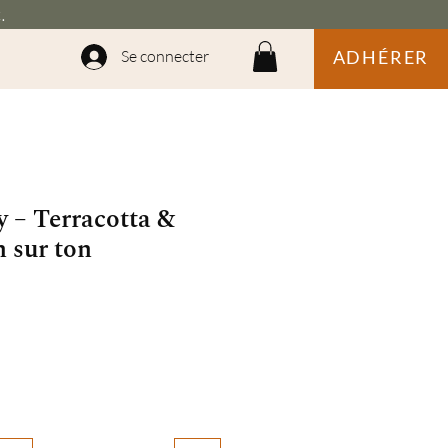
.
Se connecter
ADHÉRER
 – Terracotta &
n sur ton