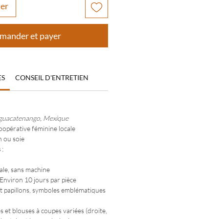
ier
ander et payer
ES
CONSEIL D'ENTRETIEN
guacatenango, Mexique
oopérative féminine locale
n ou soie
s
:
ale, sans machine
 Environ 10 jours par pièce
t papillons, symboles emblématiques
s et blouses à coupes variées (droite,