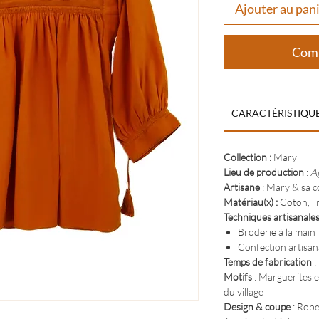
Ajouter au pan
Comm
CARACTÉRISTIQU
Collection :
Mary
Lieu de production
:
A
Artisane
: Mary & sa c
Matériau(x) :
Coton, li
Techniques artisanale
Broderie à la main
Confection artisan
Temps de fabrication
:
Motifs
: Marguerites e
du village
Design & coupe
: Robe