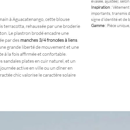
évasée, ajustée), selon
Inspiration
: Vêtement 
importants, transmis 
main à Aguacatenango, cette blouse
signe d’identité et de 
Gamme
: Pièce unique,
ris terracotta, rehaussée par une broderie
r ton. Le plastron brodé encadre une
rée par des
manches 3/4 froncées à liens
.
une grande liberté de mouvement et une
e à la fois affirmée et confortable.
es sandales plates en cuir naturel, et un
journée active en ville ou un dîner en
ractée chic valorise le caractère solaire