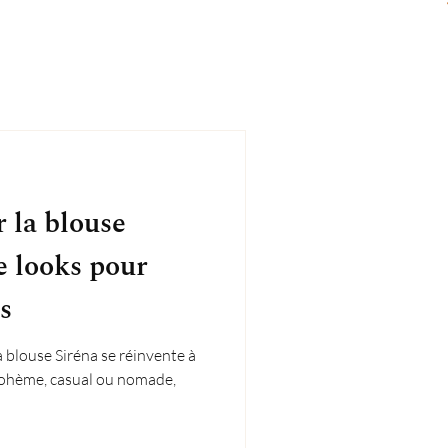
 la blouse
e looks pour
s
a blouse Siréna se réinvente à
bohème, casual ou nomade,